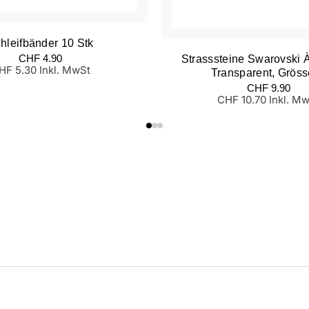
hleifbänder 10 Stk
ormaler
CHF 4.90
Strasssteine Swarovski À
reis
HF 5.30 Inkl. MwSt
Transparent, Grös
Normaler
CHF 9.90
Preis
CHF 10.70 Inkl. M