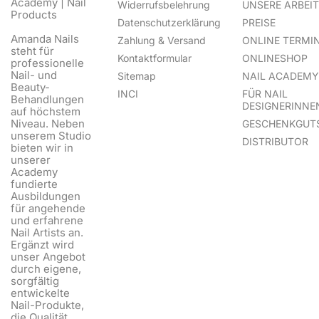
Academy | Nail
Widerrufsbelehrung
UNSERE ARBEI
Products
Datenschutzerklärung
PREISE
Amanda Nails
Zahlung & Versand
ONLINE TERMI
steht für
Kontaktformular
ONLINESHOP
professionelle
Nail- und
Sitemap
NAIL ACADEMY
Beauty-
INCI
FÜR NAIL
Behandlungen
DESIGNERINNE
auf höchstem
Niveau. Neben
GESCHENKGUT
unserem Studio
DISTRIBUTOR
bieten wir in
unserer
Academy
fundierte
Ausbildungen
für angehende
und erfahrene
Nail Artists an.
Ergänzt wird
unser Angebot
durch eigene,
sorgfältig
entwickelte
Nail-Produkte,
die Qualität,