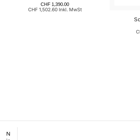
Normaler
CHF 1,390.00
Preis
CHF 1,502.60 Inkl. MwSt
Sc
N
P
C
N