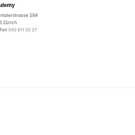
ademy
ntalerstrasse 294
6 Zürich
efon
043 811 33 27