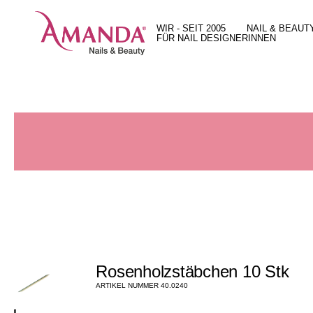
WIR - SEIT 2005
NAIL & BEAUT
FÜR NAIL DESIGNERINNEN
Unsere Geschichte
Behandlungen
15 gute Gründe
Unser Team
Unsere Arbeit
Unser X-Press Nails System
Unser Leitbild
Preise
Unser Ultra Hybrid Color System
Standort und Öffnungszeiten
Geschenkguts
Full Service Angebot
Jobs
Beratung bei dir vor Ort
Produkteshop in Zürich
Rosenholzstäbchen 10 Stk
ARTIKEL NUMMER 40.0240