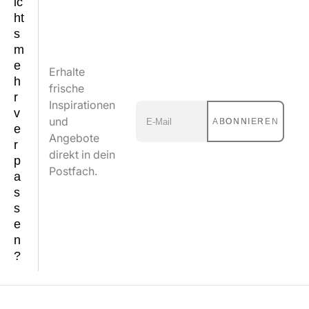
ic
ht
s
m
e
Erhalte
h
frische
r
Inspirationen
v
und
ABONNIEREN
e
Angebote
r
direkt in dein
p
Postfach.
a
s
s
e
n
?