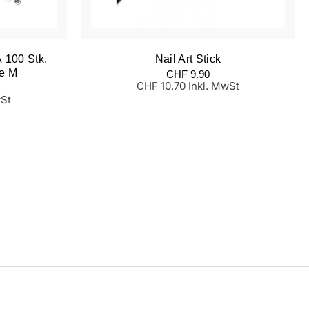
 100 Stk.
Nail Art Stick
se M
Normaler
CHF 9.90
Preis
CHF 10.70 Inkl. MwSt
wSt