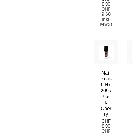
Preis
8.90
CHF
9.60
Inkl.
MwSt
Nail
Polis
H Nr.
209 /
Blac
K
Cher
Ry
Normaler
CHF
Preis
8.90
CHF