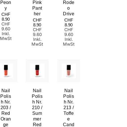
Peon
Pink
Rode
Y
Pant
O
Normaler
Her
Drive
CHF
Preis
8.90
Normaler
Normaler
CHF
CHF
CHF
Preis
Preis
8.90
8.90
9.60
CHF
CHF
Inkl.
9.60
9.60
MwSt
Inkl.
Inkl.
MwSt
MwSt
Nail
Nail
Nail
Polis
Polis
Polis
H Nr.
H Nr.
H Nr.
203 /
210 /
213 /
Red
Sum
Toffe
Oran
Mer
E
Ge
Red
Cand