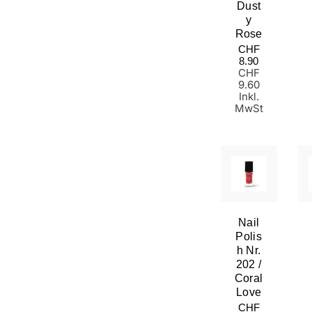
Dust
Y
Rose
Normaler
CHF
Preis
8.90
CHF
9.60
Inkl.
MwSt
Nail
Polis
H Nr.
202 /
Coral
Love
Normaler
CHF