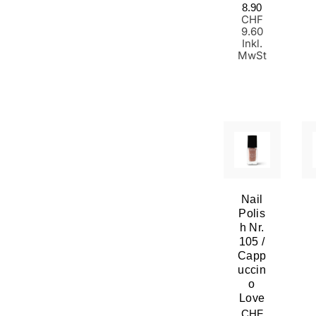
Preis
8.90
CHF
9.60
Inkl.
MwSt
Nail
Polis
H Nr.
105 /
Capp
Uccin
O
Love
Normaler
CHF