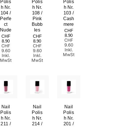
Polis
Polis
Polis
H Nr.
H Nr.
H Nr.
104 /
108 /
103 /
Perfe
Pink
Cash
Ct
Bubb
Mere
Nude
Les
Normaler
CHF
Preis
8.90
Normaler
Normaler
CHF
CHF
CHF
Preis
Preis
8.90
8.90
9.60
CHF
CHF
Inkl.
9.60
9.60
MwSt
Inkl.
Inkl.
MwSt
MwSt
Nail
Nail
Nail
Polis
Polis
Polis
H Nr.
H Nr.
H Nr.
211 /
214 /
201 /