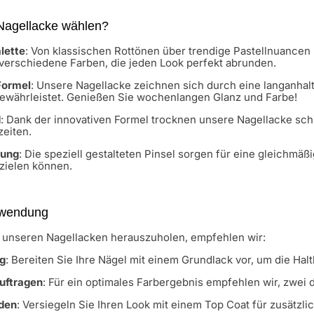
agellacke wählen?
alette
: Von klassischen Rottönen über trendige Pastellnuancen bi
verschiedene Farben, die jeden Look perfekt abrunden.
Formel
: Unsere Nagellacke zeichnen sich durch eine langanhalt
gewährleistet. Genießen Sie wochenlangen Glanz und Farbe!
d
: Dank der innovativen Formel trocknen unsere Nagellacke schne
eiten.
dung
: Die speziell gestalteten Pinsel sorgen für eine gleichm
zielen können.
Anwendung
 unseren Nagellacken herauszuholen, empfehlen wir:
g
: Bereiten Sie Ihre Nägel mit einem Grundlack vor, um die Ha
uftragen
: Für ein optimales Farbergebnis empfehlen wir, zwei
den
: Versiegeln Sie Ihren Look mit einem Top Coat für zusätzli