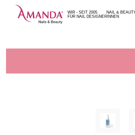
WIR - SEIT 2005
NAIL & BEAUT
FÜR NAIL DESIGNERINNEN
Unsere Geschichte
Behandlungen
15 gute Gründe
Unser Team
Unsere Arbeit
Unser X-Press Nails System
Unser Leitbild
Preise
Unser Ultra Hybrid Color System
Standort und Öffnungszeiten
Geschenkguts
Full Service Angebot
Jobs
Beratung bei dir vor Ort
Produkteshop in Zürich