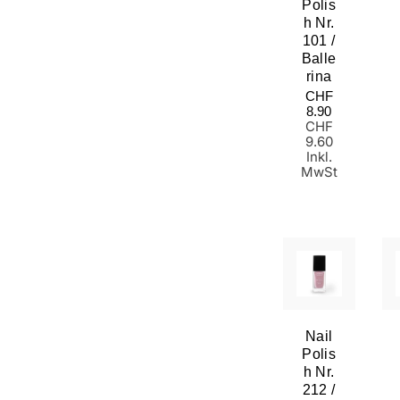
Polis
H Nr.
101 /
Balle
Rina
Normaler
CHF
Preis
8.90
CHF
9.60
Inkl.
MwSt
Nail
Polis
H Nr.
212 /