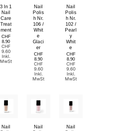
Mama & Me
Kursdaten
Zubehör
3 In 1
Nail
Nail
Nail
Polis
Polis
Online Anmeldung
Beautyproduk
Care
H Nr.
H Nr.
Studioeinricht
Treat
106 /
102 /
Brows & Lash
Ment
Whit
Pearl
Normaler
E
Y
CHF
Preis
8.90
Glaci
Whit
CHF
Er
E
9.60
Normaler
Normaler
CHF
CHF
Inkl.
Preis
Preis
8.90
8.90
MwSt
CHF
CHF
9.60
9.60
Inkl.
Inkl.
MwSt
MwSt
Nail
Nail
Nail