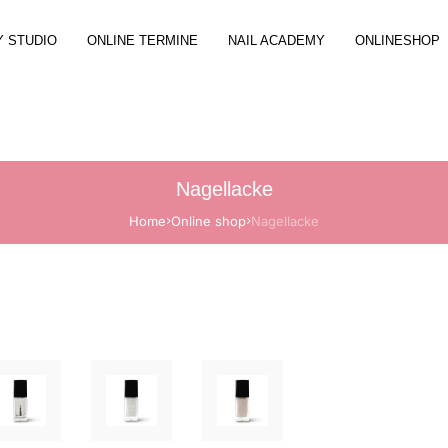
Y STUDIO
ONLINE TERMINE
NAIL ACADEMY
ONLINESHOP
Ausbildung zur Nail Designerin
Geschenkguts
Hydra Glow Aqua Facial
en
Perfektionierungskurs
Neuheiten
Save your Time
Lash & Brow Lifting Kurs
Colors
Happy Kids
cheine
X-Press Nails Kurs
Gel Lack
Nagellacke
X-Press Nails
Acryl Powder Kurs
Rubber Base
Nagelmodellage mit Gel
Home
Online shop
Acryl Gel Kurs
Onyx Gele
Nagellacke
Gel Lack
Babyboomer Gel Kurs
X-Press Nails
Manicure & Pedicure
Nail Art Basic Kurs
Poly Acryl Gel
Diodenlaser Haarentfernung
Gel Lack Kurs
Acryl Pulver 
Wimpern Lifting / Brow Lifting
Manicure Kurs
Geräte
Wimpernverlängerung
Pedicure Kurs
Hygiene & Des
Microblading
Foot French Kurs
Nail Art
Luxury Moments
Electric File Kurs
Nagel- & Haut
Party Time
Schablonen Technik Kurs
Flüssigkeiten