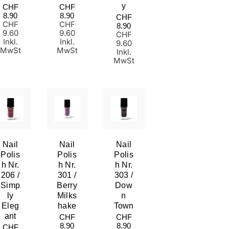
Normaler
Normaler
Y
CHF
CHF
Preis
Preis
8.90
8.90
Normaler
CHF
CHF
CHF
Preis
8.90
9.60
9.60
CHF
Inkl.
Inkl.
9.60
MwSt
MwSt
Inkl.
MwSt
Nail
Nail
Nail
Polis
Polis
Polis
H Nr.
H Nr.
H Nr.
206 /
301 /
303 /
Simp
Berry
Dow
Ly
Milks
N
Eleg
Hake
Town
Ant
Normaler
Normaler
CHF
CHF
Preis
Preis
8.90
8.90
Normaler
CHF