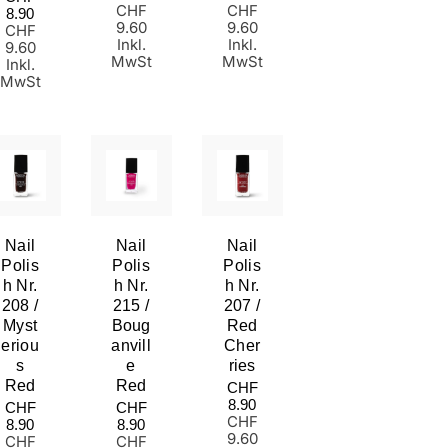
CHF
CHF
Preis
8.90
9.60
9.60
CHF
Inkl.
Inkl.
9.60
MwSt
MwSt
Inkl.
MwSt
Nail
Nail
Nail
Polis
Polis
Polis
H Nr.
H Nr.
H Nr.
208 /
215 /
207 /
Myst
Boug
Red
Eriou
Anvill
Cher
S
E
Ries
Red
Red
Normaler
CHF
Preis
8.90
Normaler
Normaler
CHF
CHF
CHF
Preis
Preis
8.90
8.90
9.60
CHF
CHF