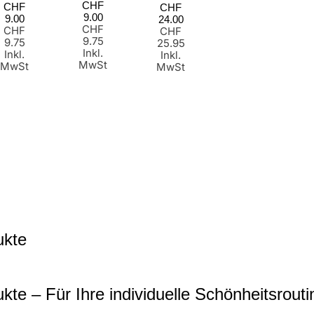
Normaler
Normaler
CHF
Normaler
CHF
CHF
Preis
Preis
9.00
Preis
9.00
24.00
CHF
CHF
CHF
9.75
9.75
25.95
Inkl.
Inkl.
Inkl.
MwSt
MwSt
MwSt
ukte
te – Für Ihre individuelle Schönheitsrouti