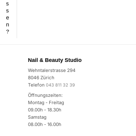
s
s
e
n
?
Nail & Beauty Studio
Wehntalerstrasse 294
8046 Zürich
Telefon
043 811 32 39
Öffnungszeiten:
Montag - Freitag
09.00h - 18.30h
Samstag
08.00h - 16.00h