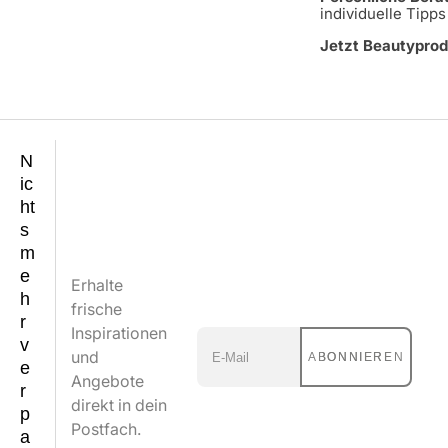
individuelle Tipp
Jetzt Beautyprod
N
ic
ht
s
m
e
Erhalte
h
frische
r
Inspirationen
v
und
ABONNIEREN
e
Angebote
r
direkt in dein
p
Postfach.
a