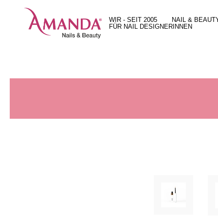
WIR - SEIT 2005
NAIL & BEAUT
FÜR NAIL DESIGNERINNEN
Unsere Geschichte
Behandlungen
15 gute Gründe
Unser Team
Unsere Arbeit
Unser X-Press Nails System
Unser Leitbild
Preise
Unser Ultra Hybrid Color System
Standort und Öffnungszeiten
Geschenkguts
Full Service Angebot
Jobs
Beratung bei dir vor Ort
Produkteshop in Zürich