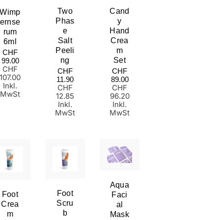
Mama & Me
Kursdaten
Zubehör
Two
Cand
Wimp
Phas
Y
Online Anmeldung
Beautyproduk
Ernse
E
Hand
Rum
Studioeinricht
Salt
Crea
6ml
Brows & Lash
Peeli
M
Normaler
CHF
Preis
Ng
Set
99.00
CHF
Normaler
Normaler
CHF
CHF
107.00
Preis
Preis
11.90
89.00
Inkl.
CHF
CHF
MwSt
12.85
96.20
Inkl.
Inkl.
MwSt
MwSt
Aqua
Foot
Foot
Faci
Scru
Crea
Al
B
M
Mask