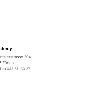
ademy
ntalerstrasse 294
6 Zürich
efon
043 811 33 27