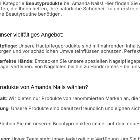
r Kategorie
Beautyprodukte
bei Amanda Nails! Hier finden Sie
en, die Ihnen helfen, Ihre natürliche Schönheit zu unterstreic
che Beautyroutine benötigen.
nser vielfältiges Angebot:
tpflege
: Unsere Hautpflegeprodukte sind mit nährenden Inhaltsst
orgen und vor schädlichen Umwelteinflüssen schützen. Perfekt
perfekte Hände
: Entdecken Sie unsere speziellen Nagelpflege
ägel verleihen. Von Nagelölen bis hin zu Handcremes – bei uns 
odukte von Amanda Nails wählen?
alt
: Wir bieten nur Produkte von renommierten Marken an, die f
dung
: Unsere Produkte sind benutzerfreundlich und eignen sich
 Bleiben Sie mit unseren Beautyprodukten immer auf dem neues
tung
: Unser Team steht Ihnen jederzeit zur Verfügung, um Sie 