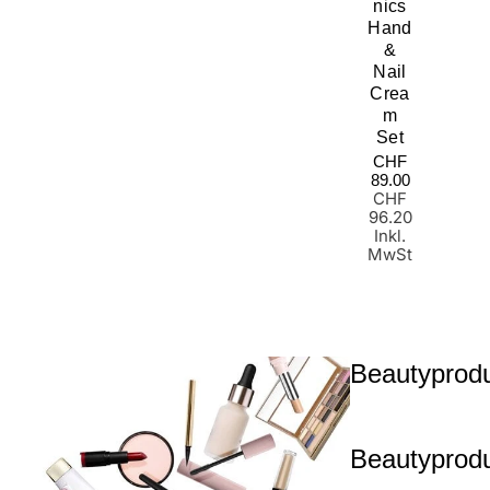
Nics
Hand
&
Nail
Crea
M
Set
Normaler
CHF
Preis
89.00
CHF
96.20
Inkl.
MwSt
Beautyprod
Beautyproduk