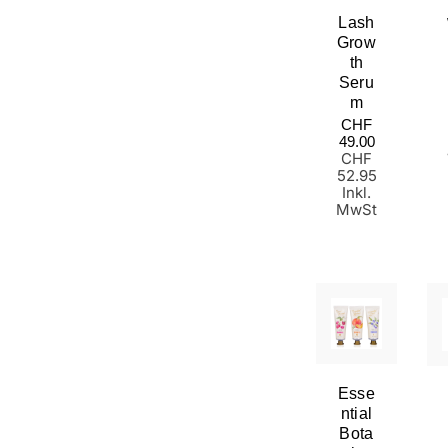
Lash
Grow
Th
Seru
M
Normaler
CHF
Preis
49.00
CHF
52.95
Inkl.
MwSt
Esse
Ntial
Bota