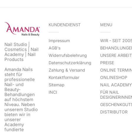
KUNDENDIENST
MENU
Impressum
WIR - SEIT 200
Nail Studio |
AGB's
BEHANDLUNGE
Cosmetics | Nail
Academy | Nail
Widerrufsbelehrung
UNSERE ARBEI
Products
Datenschutzerklärung
PREISE
Amanda Nails
Zahlung & Versand
ONLINE TERMI
steht für
Kontaktformular
ONLINESHOP
professionelle
Nail- und
Sitemap
NAIL ACADEMY
Beauty-
INCI
FÜR NAIL
Behandlungen
DESIGNERINNE
auf höchstem
Niveau. Neben
GESCHENKGUT
unserem Studio
DISTRIBUTOR
bieten wir in
unserer
Academy
fundierte