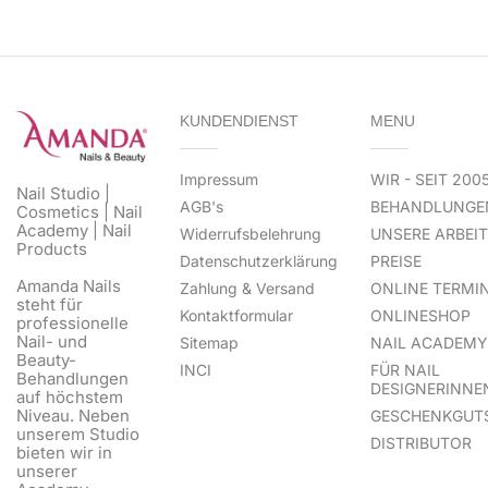
KUNDENDIENST
MENU
Impressum
WIR - SEIT 200
Nail Studio |
AGB's
BEHANDLUNGE
Cosmetics | Nail
Academy | Nail
Widerrufsbelehrung
UNSERE ARBEI
Products
Datenschutzerklärung
PREISE
Amanda Nails
Zahlung & Versand
ONLINE TERMI
steht für
Kontaktformular
ONLINESHOP
professionelle
Nail- und
Sitemap
NAIL ACADEMY
Beauty-
INCI
FÜR NAIL
Behandlungen
DESIGNERINNE
auf höchstem
Niveau. Neben
GESCHENKGUT
unserem Studio
DISTRIBUTOR
bieten wir in
unserer