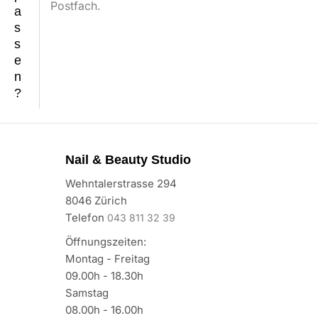
Postfach.
a
s
s
e
n
?
Nail & Beauty Studio
Wehntalerstrasse 294
8046 Zürich
Telefon
043 811 32 39
Öffnungszeiten:
Montag - Freitag
09.00h - 18.30h
Samstag
08.00h - 16.00h