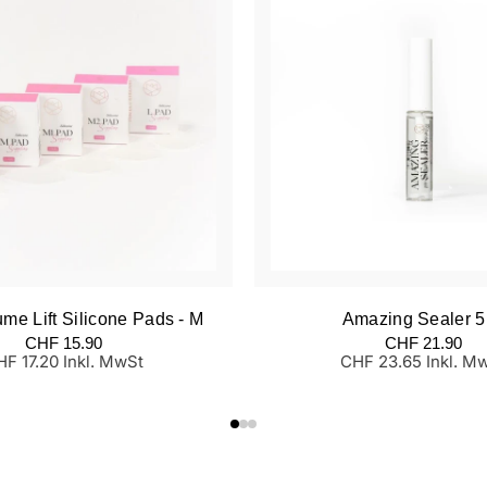
me Lift Silicone Pads - M
Amazing Sealer 5
ormaler
Normaler
CHF 15.90
CHF 21.90
eis
Preis
F 17.20 Inkl. MwSt
CHF 23.65 Inkl. M