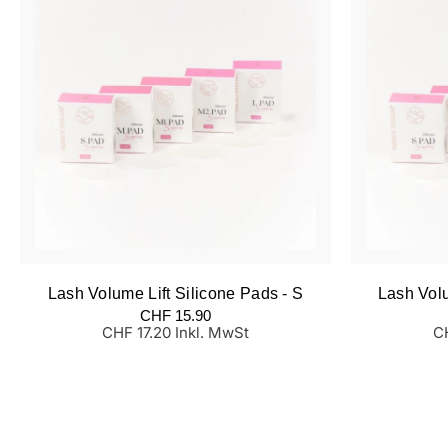
Lash Volume Lift Silicone Pads - S
Lash Volu
Normaler
N
CHF 15.90
Preis
Pr
CHF 17.20 Inkl. MwSt
CH