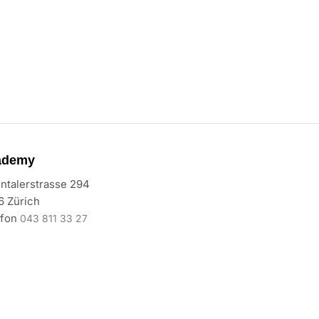
ademy
ntalerstrasse 294
6 Zürich
efon
043 811 33 27