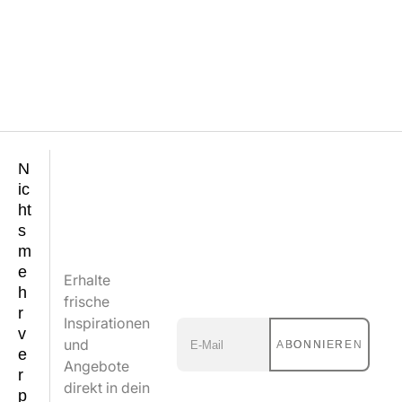
N
ic
ht
s
m
e
Erhalte
h
frische
r
Inspirationen
v
und
ABONNIEREN
e
Angebote
r
direkt in dein
p