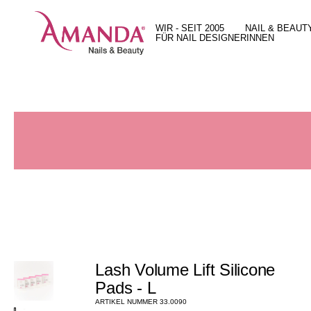
WIR - SEIT 2005
NAIL & BEAUT
FÜR NAIL DESIGNERINNEN
Unsere Geschichte
Behandlungen
15 gute Gründe
Unser Team
Unsere Arbeit
Unser X-Press Nails System
Unser Leitbild
Preise
Unser Ultra Hybrid Color System
Standort und Öffnungszeiten
Geschenkguts
Full Service Angebot
Jobs
Beratung bei dir vor Ort
Produkteshop in Zürich
Lash Volume Lift Silicone
Pads - L
ARTIKEL NUMMER 33.0090