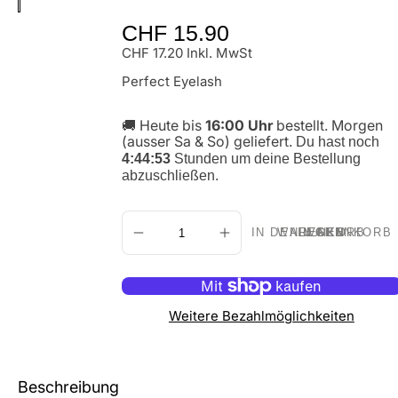
Normaler
CHF 15.90
Preis
CHF 17.20 Inkl. MwSt
Perfect Eyelash
🚚 Heute bis
16:00 Uhr
bestellt. Morgen
(ausser Sa & So) geliefert.
Du hast noch
4:44:52
Stunden um deine Bestellung
abzuschließen.
IN DEN WARENKORB LEGEN
Weitere Bezahlmöglichkeiten
Beschreibung