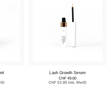
Lash Growth Serum
ml
Normaler
CHF 49.00
Preis
CHF 52.95 Inkl. MwSt
wSt