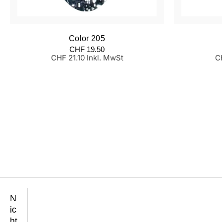
Color 205
Normaler
N
CHF 19.50
Preis
Pr
CHF 21.10 Inkl. MwSt
C
N
ic
ht