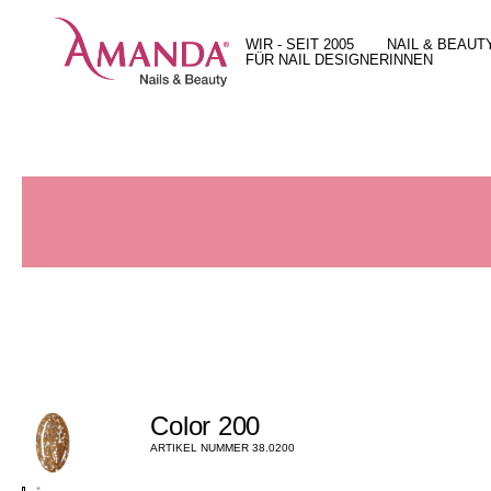
WIR - SEIT 2005
NAIL & BEAUT
FÜR NAIL DESIGNERINNEN
Unsere Geschichte
Behandlungen
15 gute Gründe
Unser Team
Unsere Arbeit
Unser X-Press Nails System
Unser Leitbild
Preise
Unser Ultra Hybrid Color System
Standort und Öffnungszeiten
Geschenkguts
Full Service Angebot
Jobs
Beratung bei dir vor Ort
Produkteshop in Zürich
Color 200
ARTIKEL NUMMER 38.0200