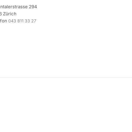
ntalerstrasse 294
6 Zürich
efon
043 811 33 27