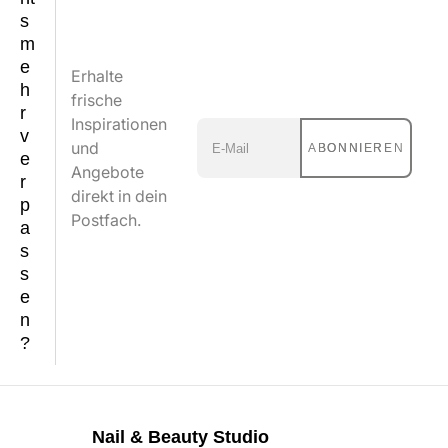
s
m
e
Erhalte
h
frische
r
Inspirationen
v
und
ABONNIEREN
e
Angebote
r
direkt in dein
p
Postfach.
a
s
s
e
n
?
Nail & Beauty Studio