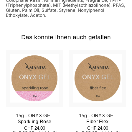
Colophane Resin, Animal Ingredients, Fragrance, TPHP
(Triphenylphosphate), MIT (Methylsothiazolinone), PFAS,
Gluten, Palm Oil, Sulfate, Styrene, Nonylphenol
Ethoxylate, Aceton.
Das könnte Ihnen auch gefallen
15g - ONYX GEL
15g - ONYX GEL
Sparkling Rose
Fiber Flex
Normaler
Normaler
CHF 24.00
CHF 24.00