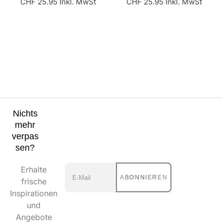
Preis
Preis
CHF 25.95 Inkl. MwSt
CHF 25.95 Inkl. MwSt
Nichts
mehr
verpas
sen?
Erhalte
ABONNIEREN
frische
Inspirationen
und
Angebote