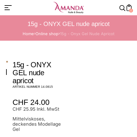
0
15g - ONYX GEL nude apricot
Home
Online shop
15g - Onyx Gel Nude Apricot
15g - ONYX
GEL nude
apricot
ARTIKEL NUMMER 14.0815
Normaler
CHF 24.00
Preis
CHF 25.95 Inkl. MwSt
Mittelviskoses,
deckendes Modellage
Gel