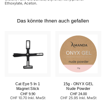
Ethoxylate, Aceton.
Das könnte Ihnen auch gefallen
Cat Eye 5 In 1
15g - ONYX GEL
Magnet Stick
Nude Powder
Normaler
Normaler
CHF 9.90
CHF 24.00
Preis
Preis
CHF 10.70 Inkl. MwSt
CHF 25.95 Inkl. MwSt